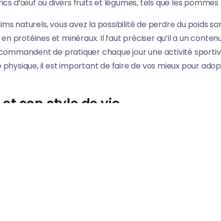
cs d’œuf ou divers fruits et légumes, tels que les pomme
naturels, vous avez la possibilité de perdre du poids san
n protéines et minéraux. Il faut préciser qu’il a un contenu 
 recommandent de pratiquer chaque jour une activité sportive
té physique, il est important de faire de vos mieux pour ado
 et son style de vie
 de commencer un régime sont conseillées par les experts
riches en protéines. Grâce à ces aliments, vous pouvez ra
à différents moments de la journée.
e santé, il est important de consommer des fruits et des l
 choisir des aliments faibles en calories, tels que le pam
 et la pomme peuvent être consommés régulièrement penda
née. Étant donné qu’il est très important d’avoir une dièt