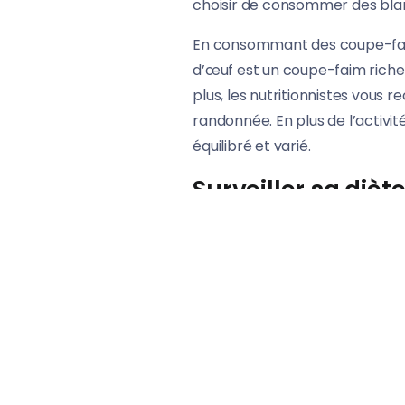
choisir de consommer des blan
En consommant des coupe-faims 
d’œuf est un coupe-faim riche e
plus, les nutritionnistes vous
randonnée. En plus de l’activi
équilibré et varié.
Surveiller sa diète
Les personnes qui choisissent
tous les jours des coupe-faim 
diminuer la sensation de faim 
Afin de vous maintenir en bonn
du poids, il est recommandé de
Konjac (plante Thaïlandaise)
pendant les goûters de la mati