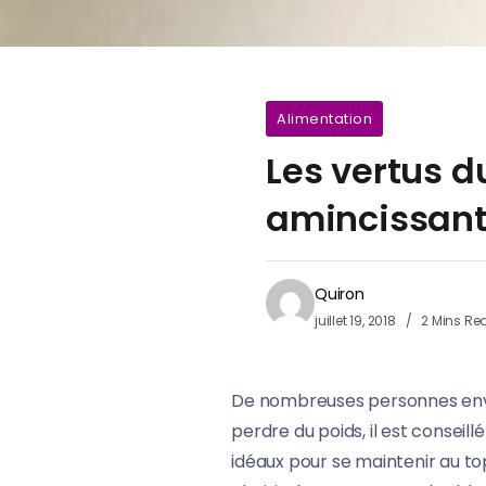
Alimentation
Les vertus d
amincissan
Quiron
juillet 19, 2018
2 Mins Re
De nombreuses personnes envis
perdre du poids, il est conseill
idéaux pour se maintenir au to