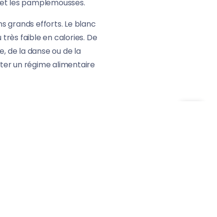
s et les pamplemousses.
s grands efforts. Le blanc
très faible en calories. De
, de la danse ou de la
pter un régime alimentaire
 en nutrition de consommer
ssasier votre estomac et
égumes. Si vous voulez perdre
plemousse ou la pomme. Le
nt la journée, surtout
e équilibrée, pensez également